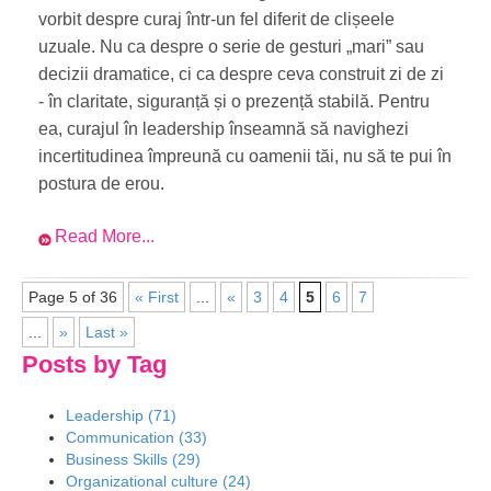
vorbit despre curaj într-un fel diferit de clișeele
uzuale. Nu ca despre o serie de gesturi „mari” sau
decizii dramatice, ci ca despre ceva construit zi de zi
- în claritate, siguranță și o prezență stabilă. Pentru
ea, curajul în leadership înseamnă să navighezi
incertitudinea împreună cu oamenii tăi, nu să te pui în
postura de erou.
Read More...
Page 5 of 36
« First
...
«
3
4
5
6
7
...
»
Last »
Posts by Tag
Leadership
(71)
Communication
(33)
Business Skills
(29)
Organizational culture
(24)