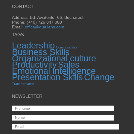
CONTACT
Address: Bd. Aviatorilor 66, Bucharest
Phone: (+40) 726 847 000
Email:
office@qualians.com
TAGS
Leadership
Communication
Business Skills
Organizational culture
Productivity
Sales
Emotional Intelligence
Presentation Skills
Change
Transformation
NEWSLETTER