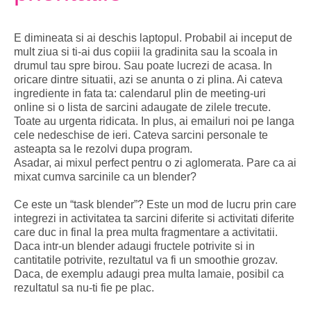
E dimineata si ai deschis laptopul. Probabil ai inceput de
mult ziua si ti-ai dus copiii la gradinita sau la scoala in
drumul tau spre birou. Sau poate lucrezi de acasa. In
oricare dintre situatii, azi se anunta o zi plina. Ai cateva
ingrediente in fata ta: calendarul plin de meeting-uri
online si o lista de sarcini adaugate de zilele trecute.
Toate au urgenta ridicata. In plus, ai emailuri noi pe langa
cele nedeschise de ieri. Cateva sarcini personale te
asteapta sa le rezolvi dupa program.
Asadar, ai mixul perfect pentru o zi aglomerata. Pare ca ai
mixat cumva sarcinile ca un blender?
Ce este un “task blender”? Este un mod de lucru prin care
integrezi in activitatea ta sarcini diferite si activitati diferite
care duc in final la prea multa fragmentare a activitatii.
Daca intr-un blender adaugi fructele potrivite si in
cantitatile potrivite, rezultatul va fi un smoothie grozav.
Daca, de exemplu adaugi prea multa lamaie, posibil ca
rezultatul sa nu-ti fie pe plac.