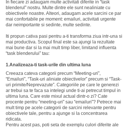
In fiecare zi adaugam multe activitati diferite in “task
blenderul” nostru. Multe dintre ele sunt nealiniate cu
obiectivele noastre. Alteori, adaugam acele sarcini ce par
mai confortabile pe moment: emailuri, activitati urgente
dar neimportante si sedinte, multe sedinte.
Iti propun cativa pasi pentru a-ti transforma ziua intr-una si
mai productiva. Scopul final este sa ajungi la rezultate
mai bune dar si la mai mult timp liber, limitand influenta
“task blenderului” tau:
1.Analizeaza-ti task-urile din ultima luna
Creeaza cateva categorii precum “Meeting-uri”,
“Emailuri”, “Task-uri aliniate obiectivelor” precum si “Task-
uri primite/Neprevazute”. Categoriile pe care le generezi
ar trebui sa te faca sa intelegi unde ti-ai petrecut timpul in
ultima luna. Care este mixul actual dintr-o zi? Cate
procente pentru “meeting-uri” sau “emailuri”? Petrece mai
mult timp pe acele categorii de sarcini relevante pentru
obiectivele tale, pentru a ajunge si la concentrarea
ridicata.
Pentru acest pas, poti seta de exemplu culori diferite ale