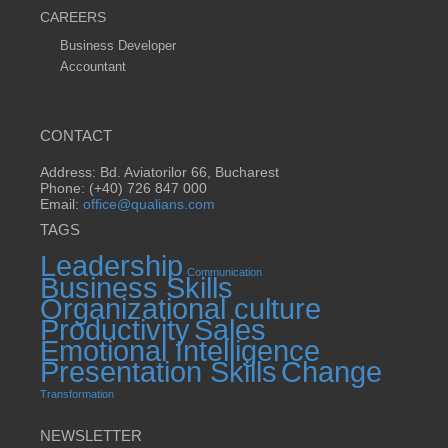
CAREERS
Business Developer
Accountant
CONTACT
Address: Bd. Aviatorilor 66, Bucharest
Phone: (+40) 726 847 000
Email:
office@qualians.com
TAGS
Leadership
Communication
Business Skills
Organizational culture
Productivity
Sales
Emotional Intelligence
Presentation Skills
Change
Transformation
NEWSLETTER