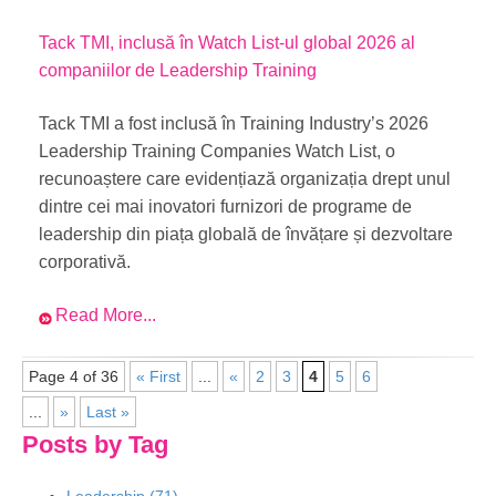
Tack TMI, inclusă în Watch List-ul global 2026 al
companiilor de Leadership Training
Tack TMI a fost inclusă în Training Industry’s 2026
Leadership Training Companies Watch List, o
recunoaștere care evidențiază organizația drept unul
dintre cei mai inovatori furnizori de programe de
leadership din piața globală de învățare și dezvoltare
corporativă.
Read More...
Page 4 of 36
« First
...
«
2
3
4
5
6
...
»
Last »
Posts by Tag
Leadership
(71)