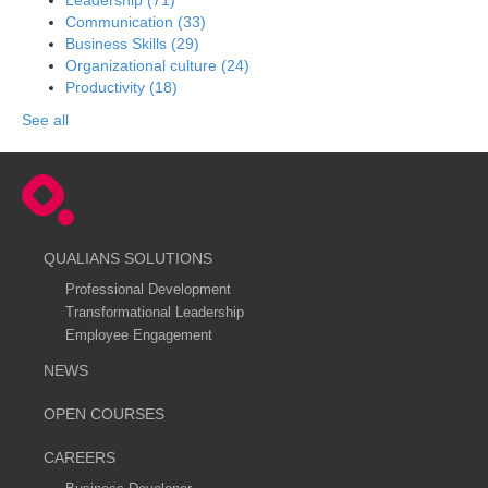
Communication
(33)
Business Skills
(29)
Organizational culture
(24)
Productivity
(18)
See all
QUALIANS SOLUTIONS
Professional Development
Transformational Leadership
Employee Engagement
NEWS
OPEN COURSES
CAREERS