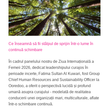
Ce înseamnă să fii stâlpul de sprijin într-o lume în
continuă schimbare
În cadrul panelului nostru de Ziua Internațională a
Femeii 2026, dedicat leadershipului curajos în
perioade incerte,
Fatima Sultan Al Kuwari
, fost Group
Chief Human Resources and Sustainability Officer la
Ooredoo, a oferit o perspectivă lucidă și profund
umană asupra curajului - modelată de realitatea
conducerii unei organizații mari, multiculturale, aflate
într-o schimbare continuă.