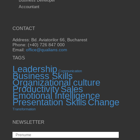
Business Developer
Accountant
CONTACT
Address: Bd. Aviatorilor 66, Bucharest
Phone: (+40) 726 847 000
Email:
office@qualians.com
TAGS
Leadership
Communication
Business Skills
Organizational culture
Productivity
Sales
Emotional Intelligence
Presentation Skills
Change
Transformation
NEWSLETTER