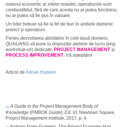
motorul economic al zilelor noastre, operațiunile sunt
combustibilul, fără de care acesta nu ar putea funcționa,
nu ar putea să fie pus în valoare.
Un lider trebuie să fie la fel de bun în ambele domenii:
proiect și operațiuni.
Pentru dezvoltarea abilităților în cele două domenii,
QUALIANS vă pune la dispoziție ateliere de lucru (
eng.
workshop-uri
) dedicate:
PROJECT MANAGEMENT
și
PROCESS IMPROVEMENT
. Vă așteptăm!
Articol de
Adrian Hudulin
A Guide to the Project Management Body of
[1]
Knowledge (PMBOK Guide), Ed. VI
, Newtown Square,
Project Management Institute, 2017, p. 4.
Antonio Nieto-Guiterez „The Project Economy Has