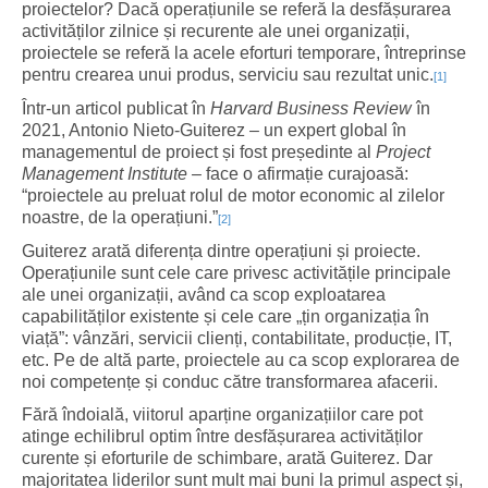
proiectelor? Dacă operațiunile se referă la desfășurarea
activităților zilnice și recurente ale unei organizații,
proiectele se referă la acele eforturi temporare, întreprinse
pentru crearea unui produs, serviciu sau rezultat unic.
[1]
Într-un articol publicat în
Harvard Business Review
în
2021, Antonio Nieto-Guiterez – un expert global în
managementul de proiect și fost președinte al
Project
Management Institute –
face o afirmație curajoasă:
“proiectele au preluat rolul de motor economic al zilelor
noastre, de la operațiuni.”
[2]
Guiterez arată diferența dintre operațiuni și proiecte.
Operațiunile sunt cele care privesc activitățile principale
ale unei organizații, având ca scop exploatarea
capabilităților existente și cele care „țin organizația în
viață”: vânzări, servicii clienți, contabilitate, producție, IT,
etc. Pe de altă parte, proiectele au ca scop explorarea de
noi competențe și conduc către transformarea afacerii.
Fără îndoială, viitorul aparține organizațiilor care pot
atinge echilibrul optim între desfășurarea activităților
curente și eforturile de schimbare, arată Guiterez. Dar
majoritatea liderilor sunt mult mai buni la primul aspect și,