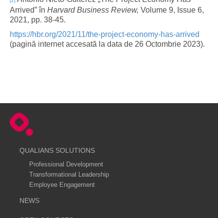
[2]
Arrived” în
Harvard Business Review,
Volume 9, Issue 6,
2021, pp. 38-45.
https://hbr.org/2021/11/the-project-economy-has-arrived
(
pagină internet accesată la data de 26 Octombrie 2023).
QUALIANS SOLUTIONS
Professional Development
Transformational Leadership
Employee Engagement
NEWS