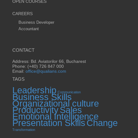
OPEN COURSES
CAREERS
Business Developer
Accountant
CONTACT
Address: Bd. Aviatorilor 66, Bucharest
Phone: (+40) 726 847 000
Email:
office@qualians.com
TAGS
Leadership
Communication
Business Skills
Organizational culture
Productivity
Sales
Emotional Intelligence
Presentation Skills
Change
Transformation