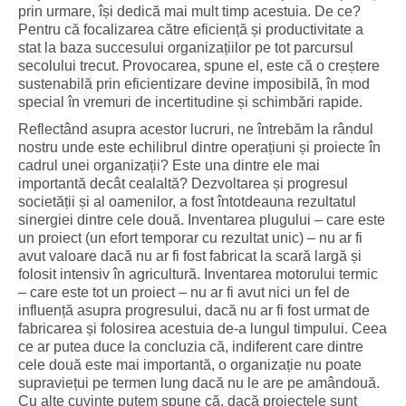
prin urmare, își dedică mai mult timp acestuia. De ce?
Pentru că focalizarea către eficiență și productivitate a
stat la baza succesului organizațiilor pe tot parcursul
secolului trecut. Provocarea, spune el, este că o creștere
sustenabilă prin eficientizare devine imposibilă, în mod
special în vremuri de incertitudine și schimbări rapide.
Reflectând asupra acestor lucruri, ne întrebăm la rândul
nostru unde este echilibrul dintre operațiuni și proiecte în
cadrul unei organizații? Este una dintre ele mai
importantă decât cealaltă? Dezvoltarea și progresul
societății și al oamenilor, a fost întotdeauna rezultatul
sinergiei dintre cele două. Inventarea plugului – care este
un proiect (un efort temporar cu rezultat unic) – nu ar fi
avut valoare dacă nu ar fi fost fabricat la scară largă și
folosit intensiv în agricultură. Inventarea motorului termic
– care este tot un proiect – nu ar fi avut nici un fel de
influență asupra progresului, dacă nu ar fi fost urmat de
fabricarea și folosirea acestuia de-a lungul timpului. Ceea
ce ar putea duce la concluzia că, indiferent care dintre
cele două este mai importantă, o organizație nu poate
supraviețui pe termen lung dacă nu le are pe amândouă.
Cu alte cuvinte putem spune că, dacă proiectele sunt