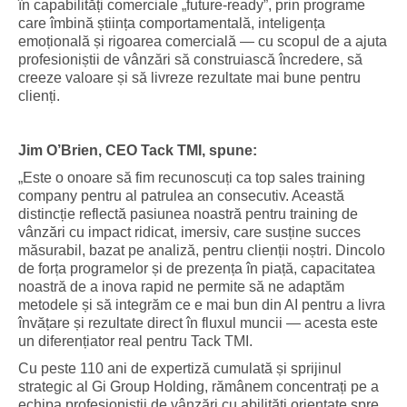
în capabilități comerciale „future-ready”, prin programe
care îmbină știința comportamentală, inteligența
emoțională și rigoarea comercială — cu scopul de a ajuta
profesioniștii de vânzări să construiască încredere, să
creeze valoare și să livreze rezultate mai bune pentru
clienți.
Jim O’Brien, CEO Tack TMI, spune:
„Este o onoare să fim recunoscuți ca top sales training
company pentru al patrulea an consecutiv. Această
distincție reflectă pasiunea noastră pentru training de
vânzări cu impact ridicat, imersiv, care susține succes
măsurabil, bazat pe analiză, pentru clienții noștri. Dincolo
de forța programelor și de prezența în piață, capacitatea
noastră de a inova rapid ne permite să ne adaptăm
metodele și să integrăm ce e mai bun din AI pentru a livra
învățare și rezultate direct în fluxul muncii — acesta este
un diferențiator real pentru Tack TMI.
Cu peste 110 ani de expertiză cumulată și sprijinul
strategic al Gi Group Holding, rămânem concentrați pe a
echipa profesioniștii de vânzări cu abilități orientate spre