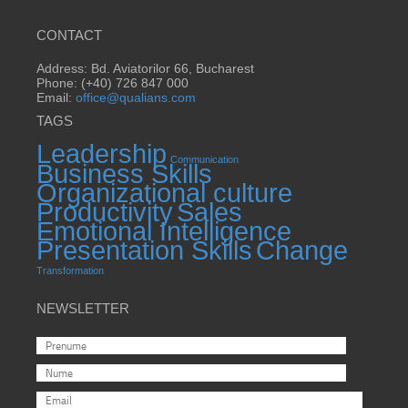
CONTACT
Address: Bd. Aviatorilor 66, Bucharest
Phone: (+40) 726 847 000
Email:
office@qualians.com
TAGS
Leadership
Communication
Business Skills
Organizational culture
Productivity
Sales
Emotional Intelligence
Presentation Skills
Change
Transformation
NEWSLETTER