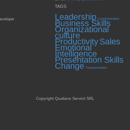
TAGS
Leadership
eveloper
Communication
Business Skills
Organizational
culture
Productivity
Sales
Emotional
Intelligence
Presentation Skills
Change
Transformation
Copyright Qualians Servicii SRL