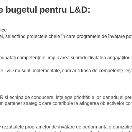
e bugetul pentru L&D:
ice
iei, selectând proiectele cheie în care programele de învățare pot
unătăți competențele, implicarea și productivitatea angajaților.
e L&D nu sunt implementate, cum ar fi lipsa de competențe, eșec
R și echipa de conducere. Înțelege prioritățile lor, dar adu și pe
n partener strategic care contribuie la atingerea obiectivelor co
e rezultatele programelor de învățare de performanța organizație