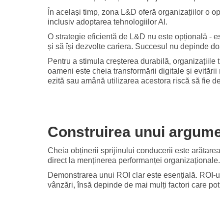
În același timp, zona L&D oferă organizațiilor o op
inclusiv adoptarea tehnologiilor AI.
O strategie eficientă de L&D nu este opțională - e
și să își dezvolte cariera. Succesul nu depinde d
Pentru a stimula creșterea durabilă, organizațiile 
oameni este cheia transformării digitale și evitări
ezită sau amână utilizarea acestora riscă să fie d
Construirea unui argume
Cheia obținerii sprijinului conducerii este arătar
direct la menținerea performanței organizaționale.
Demonstrarea unui ROI clar este esențială. ROI-ul
vânzări, însă depinde de mai mulți factori care pot fi