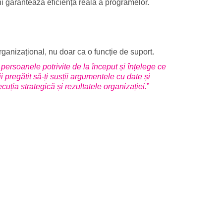
ni garantează eficiența reală a programelor.
rganizațional, nu doar ca o funcție de suport.
 persoanele potrivite de la început și înțelege ce
ii pregătit să-ți susții argumentele cu date și
cuția strategică și rezultatele organizației.
”