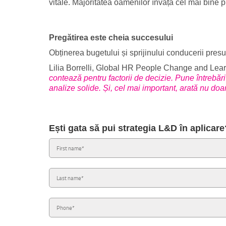
vitale. Majoritatea oamenilor învață cel mai bine p
Pregătirea este cheia succesului
Obținerea bugetului și sprijinului conducerii pres
Lilia Borrelli, Global HR People Change and Lea
contează pentru factorii de decizie. Pune întrebări p
analize solide. Și, cel mai important, arată nu doar
Ești gata să pui strategia L&D în aplica