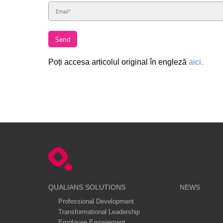
Poți accesa articolul original în engleză
aici.
QUALIANS SOLUTIONS
NEWS
Professional Development
Transformational Leadership
Employee Engagement