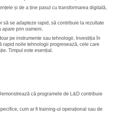
nțele și de a ține pasul cu transformarea digitală,
 să se adapteze rapid, să contribuie la rezultate
ă apare prin oameni.
doar pe instrumente sau tehnologii. Investiția în
tă rapid noile tehnologii progresează, cele care
ție. Timpul este esențial.
ea. Demonstrează că programele de L&D contribuie
cifice, cum ar fi training-ul operațional sau de