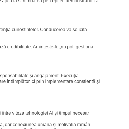
cile ajută la schimbarea percepției, demonstrând că
tenția cunoștințelor. Conducerea va solicita
ă credibilitate. Amintește-ți: „nu poți gestiona
sponsabilitate și angajament. Execuția
re întâmplător, ci prin implementare conștientă și
între viteza tehnologiei AI și timpul necesar
area, dar conexiunea umană și motivația rămân