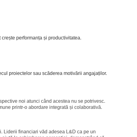
 crește performanța și productivitatea.
ul proiectelor sau scăderea motivării angajaților.
rspective noi atunci când acestea nu se potrivesc.
mune printr-o abordare integrată și colaborativă.
i. Liderii financiari văd adesea L&D ca pe un