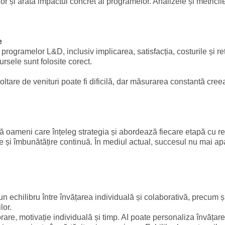
e lor și arată impactul concret al programelor. Analizele și metri
e
ogramelor L&D, inclusiv implicarea, satisfacția, costurile și re
rsele sunt folosite corect.
tare de venituri poate fi dificilă, dar măsurarea constantă creeaz
 oameni care înțeleg strategia și abordează fiecare etapă cu re
și îmbunătățire continuă. În mediul actual, succesul nu mai apa
echilibru între învățarea individuală și colaborativă, precum și 
lor.
orare, motivație individuală și timp. AI poate personaliza învăț