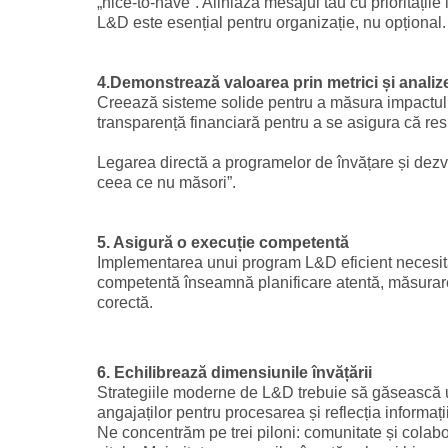
„nice-to-have”. Aliniază mesajul tău cu prioritățil
L&D este esențial pentru organizație, nu opțional.
4.Demonstrează valoarea prin metrici și analiz
Creează sisteme solide pentru a măsura impactul pr
transparență financiară pentru a se asigura că resu
Legarea directă a programelor de învățare și dezvol
ceea ce nu măsori”.
5. Asigură o execuție competentă
Implementarea unui program L&D eficient necesită
competentă înseamnă planificare atentă, măsurare 
corectă.
6. Echilibrează dimensiunile învățării
Strategiile moderne de L&D trebuie să găsească un 
angajaților pentru procesarea și reflecția informații
Ne concentrăm pe trei piloni: comunitate și colab