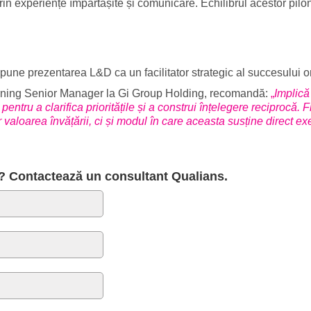
rin experiențe împărtășite și comunicare. Echilibrul acestor pilo
upune prezentarea L&D ca un facilitator strategic al succesului o
rning Senior Manager la
Gi Group Holding
, recomandă:
„
Implică
entru a clarifica prioritățile și a construi înțelegere reciprocă. F
 valoarea învățării, ci și modul în care aceasta susține direct exe
re? Contactează un consultant Qualians.