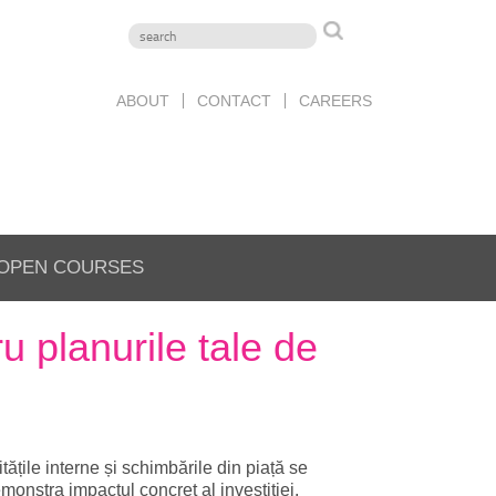
ABOUT
CONTACT
CAREERS
OPEN COURSES
u planurile tale de
țile interne și schimbările din piață se
monstra impactul concret al investiției.