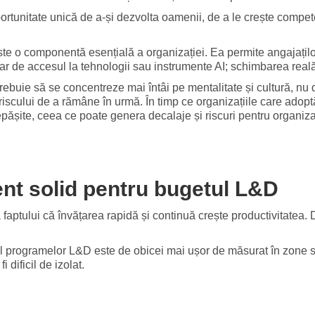
ortunitate unică de a-și dezvolta oamenii, de a le crește compete
ste o componentă esențială a organizației. Ea permite angajaților
oar de accesul la tehnologii sau instrumente AI; schimbarea real
trebuie să se concentreze mai întâi pe mentalitate și cultură, nu 
i riscului de a rămâne în urmă. În timp ce organizațiile care adop
epășite, ceea ce poate genera decalaje și riscuri pentru organiza
nt solid pentru bugetul L&D
ea faptului că învățarea rapidă și continuă crește productivitat
 programelor L&D este de obicei mai ușor de măsurat în zone spe
 dificil de izolat.