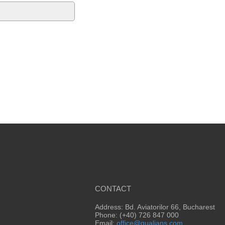
CONTACT
Address: Bd. Aviatorilor 66, Bucharest
Phone: (+40) 726 847 000
Email:
office@qualians.com