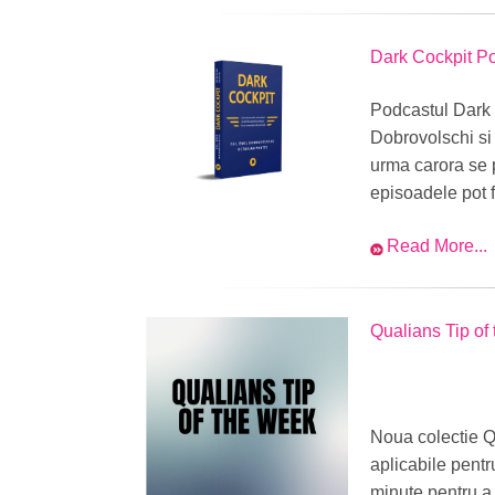
Dark Cockpit P
Podcastul Dark
Dobrovolschi si 
urma carora se p
episoadele pot f
Read More...
Qualians Tip of
Noua colectie Qu
aplicabile pentru
minute pentru a 