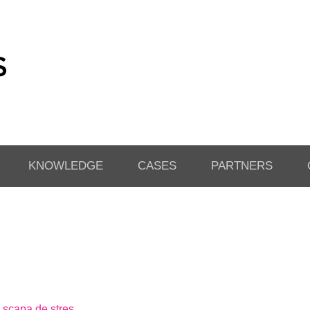
KNOWLEDGE
CASES
PARTNERS
a scapa de stres