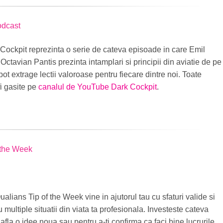
odcast
 Cockpit
reprezinta o serie de cateva episoade in care Emil
Octavian Pantis prezinta intamplari si principii din aviatie de pe
ot extrage lectii valoroase pentru fiecare dintre noi. Toate
i gasite pe
canalul de YouTube Dark Cockpit
.
 the Week
alians Tip of the Week vine in ajutorul tau cu sfaturi valide si
 multiple situatii din viata ta profesionala.
Investeste cateva
afla o idee noua sau pentru a-ti confirma ca faci bine lucrurile