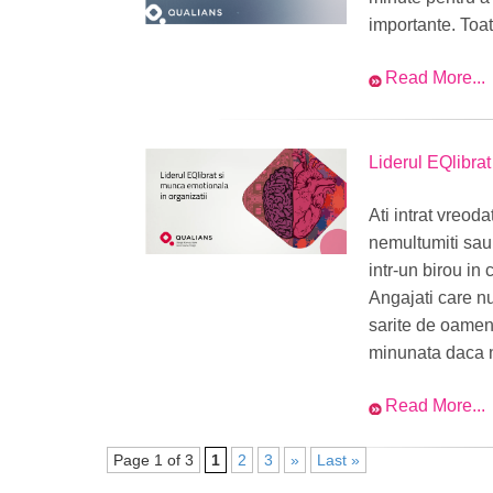
importante. Toat
Read More...
Liderul EQlibrat
Ati intrat vreoda
nemultumiti sau 
intr-un birou in
Angajati care nu
sarite de oameni
minunata daca nu
Read More...
Page 1 of 3
1
2
3
»
Last »