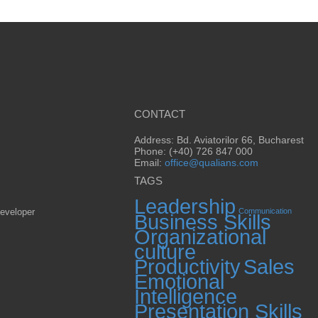
CONTACT
Address: Bd. Aviatorilor 66, Bucharest
Phone: (+40) 726 847 000
Email:
office@qualians.com
TAGS
Leadership
eveloper
Communication
Business Skills
Organizational
culture
Productivity
Sales
Emotional
Intelligence
Presentation Skills