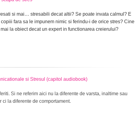
resati si mai… stresabili decat altii? Se poate invata calmul? E
copiii fara sa le impunem nimic si ferindu-i de orice stres? Cine
ai la obiect decat un expert in functionarea creierului?
nicationale si Stresul (capitol audiobook)
riti. Si ne referim aici nu la diferente de varsta, inaltime sau
r ci la diferente de comportament.