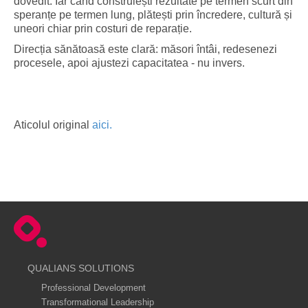
dovedit. Iar când construiești rezultate pe termen scurt din
speranțe pe termen lung, plătești prin încredere, cultură și
uneori chiar prin costuri de reparație.
Direcția sănătoasă este clară: măsori întâi, redesenezi
procesele, apoi ajustezi capacitatea - nu invers.
Aticolul original
aici.
QUALIANS SOLUTIONS
Professional Development
Transformational Leadership