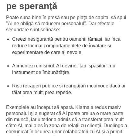
pe speranță
Poate suna bine în presă sau pe piața de capital să spui
"AI ne obligă să reducem personalul". Dar efectele
secundare sunt serioase:
Creezi nesiguranță pentru oamenii rămași, iar frica
reduce tocmai comportamentele de învățare și
experimentare de care ai nevoie.
Alimentezi cinismul: AI devine "țap ispășitor", nu
instrument de îmbunătățire.
Riști retrageri publice și reangajări incomode dacă ai
tăiat prea mult, prea repede.
Exemplele au început să apară. Klarna a redus masiv
personalul și a sugerat că AI poate prelua o mare parte
din muncă, iar ulterior a admis că a transferat prea mult
către AI, mai ales în zona de relații cu clienții. Duolingo a
comunicat înlocuirea unor colaboratori cu AI și a primit