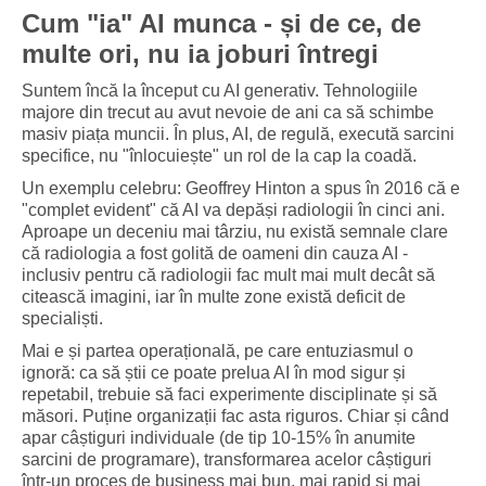
Cum "ia" AI munca - și de ce, de
multe ori, nu ia joburi întregi
Suntem încă la început cu AI generativ. Tehnologiile
majore din trecut au avut nevoie de ani ca să schimbe
masiv piața muncii. În plus, AI, de regulă, execută sarcini
specifice, nu "înlocuiește" un rol de la cap la coadă.
Un exemplu celebru: Geoffrey Hinton a spus în 2016 că e
"complet evident" că AI va depăși radiologii în cinci ani.
Aproape un deceniu mai târziu, nu există semnale clare
că radiologia a fost golită de oameni din cauza AI -
inclusiv pentru că radiologii fac mult mai mult decât să
citească imagini, iar în multe zone există deficit de
specialiști.
Mai e și partea operațională, pe care entuziasmul o
ignoră: ca să știi ce poate prelua AI în mod sigur și
repetabil, trebuie să faci experimente disciplinate și să
măsori. Puține organizații fac asta riguros. Chiar și când
apar câștiguri individuale (de tip 10-15% în anumite
sarcini de programare), transformarea acelor câștiguri
într-un proces de business mai bun, mai rapid și mai