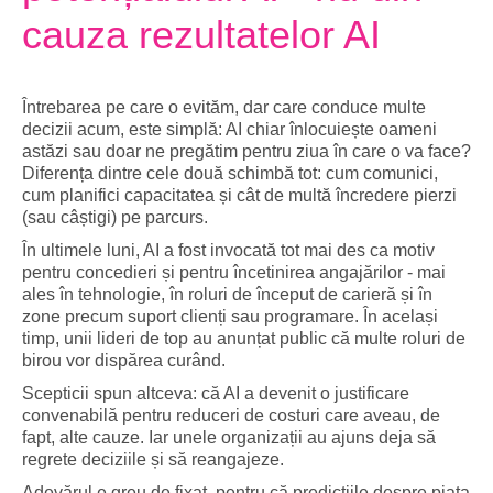
cauza rezultatelor AI
Întrebarea pe care o evităm, dar care conduce multe
decizii acum, este simplă: AI chiar înlocuiește oameni
astăzi sau doar ne pregătim pentru ziua în care o va face?
Diferența dintre cele două schimbă tot: cum comunici,
cum planifici capacitatea și cât de multă încredere pierzi
(sau câștigi) pe parcurs.
În ultimele luni, AI a fost invocată tot mai des ca motiv
pentru concedieri și pentru încetinirea angajărilor - mai
ales în tehnologie, în roluri de început de carieră și în
zone precum suport clienți sau programare. În același
timp, unii lideri de top au anunțat public că multe roluri de
birou vor dispărea curând.
Scepticii spun altceva: că AI a devenit o justificare
convenabilă pentru reduceri de costuri care aveau, de
fapt, alte cauze. Iar unele organizații au ajuns deja să
regrete deciziile și să reangajeze.
Adevărul e greu de fixat, pentru că predicțiile despre piața