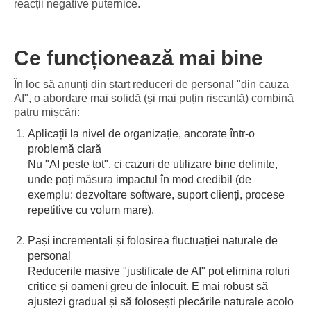
reacții negative puternice.
Ce funcționează mai bine
În loc să anunți din start reduceri de personal "din cauza
AI", o abordare mai solidă (și mai puțin riscantă) combină
patru mișcări:
Aplicații la nivel de organizație, ancorate într-o
problemă clară
Nu "AI peste tot", ci cazuri de utilizare bine definite,
unde poți
măsura
impactul în mod credibil (de
exemplu: dezvoltare software, suport clienți, procese
repetitive cu volum mare).
Pași incrementali și folosirea fluctuației naturale de
personal
Reducerile masive "justificate de AI" pot elimina roluri
critice și oameni greu de înlocuit. E mai robust să
ajustezi gradual și să folosești plecările naturale acolo